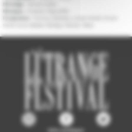
Montage :
Sandra Adair
Musique :
Graham Reynolds
Production :
Tommy Pallotta, Jonah Smith, Erwin
Stoff, Anne Walker-McBay, Palmer West
Infos pratiques