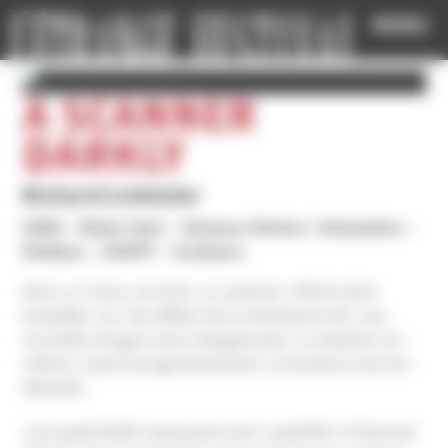
Cookies management panel
MENU
A SCANNER
DARKLY
Richard Linklater
2006
États-Unis
Science-fiction / Animation
1h40mn
VOSTF
Couleurs
Dans un futur proche, un policier infiltré doit
enquêter sur les effets de la Substance M, une
nouvelle drogue ultra dangereuse. La testant lui-
même, il perd progressivement conscience de son
identité.
Les superlatifs manquent pour qualifier A Scanner