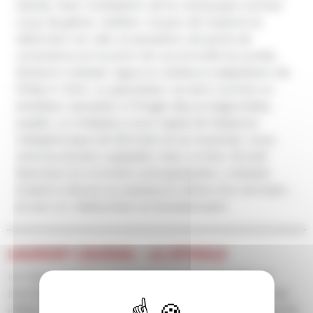
Darkly. Avec l’utilisation de la rotoscopie comme
coup de génie, meilleur moyen de traduire la
distorsion du réel, la sensation de perte de
conscience et le point de vue brouillé du junkie,
Richard Linklater signe la meilleure adaptation de
Philip K. Dick. Le spectateur se sent comme un
émetteur parasité, à l’image des protagonistes,
avalés. Le cinéaste a tout capté de l’essence
métaphorique de l’écrivain et la transmet, nous
rend sa douleur palpable. Avec ce bloc formel
fascinant et ce brûlot anticapitaliste, Linklater
traduit à l’écran la substance même d’un écrivain…
et son cri. Hallucinant et bouleversant.
LAURENT COURAU / LA SPIRALE
Un futur proche, où paranoïa et identités floues
s’entrelacent dans une société qui implose sous les
effets conjugués des drogues et de la surveillance de