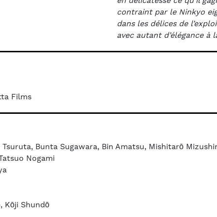
en délicatesse ce qu’il g
contraint par le Ninkyo eig
dans les délices de l’explo
avec autant d’élégance à l
tta Films
ji Tsuruta, Bunta Sugawara, Bin Amatsu, Mishitarō Mizushim
 Tatsuo Nogami
ya
, Kōji Shundō