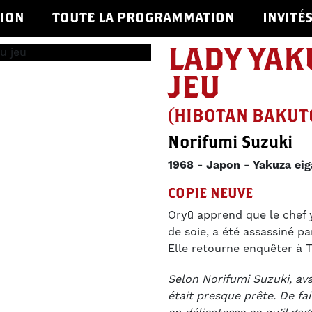
ION
TOUTE LA PROGRAMMATION
INVITÉ
LADY YAK
JEU
(HIBOTAN BAKUTO
Norifumi Suzuki
1968
Japon
Yakuza eig
COPIE NEUVE
Oryū apprend que le chef y
de soie, a été assassiné p
Elle retourne enquêter à 
Selon Norifumi Suzuki, ava
était presque prête. De fai