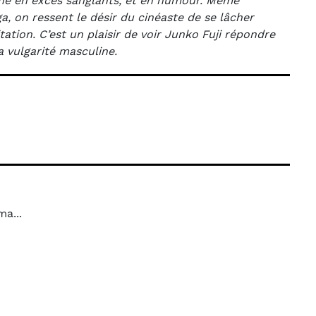
agne en excès sanglants, et en humour. Même
a, on ressent le désir du cinéaste de se lâcher
itation. C’est un plaisir de voir Junko Fuji répondre
a vulgarité masculine.
a...