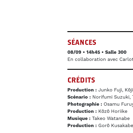
SÉANCES
08/09 • 14h45 • Salle 300
En collaboration avec Carlo
CRÉDITS
Production :
Junko Fuji, Kō
Scénario :
Norifumi Suzuki,
Photographie :
Osamu Furu
Production :
Kōzō Horiike
Musique :
Takeo Watanabe
Production :
Gorō Kusakabe