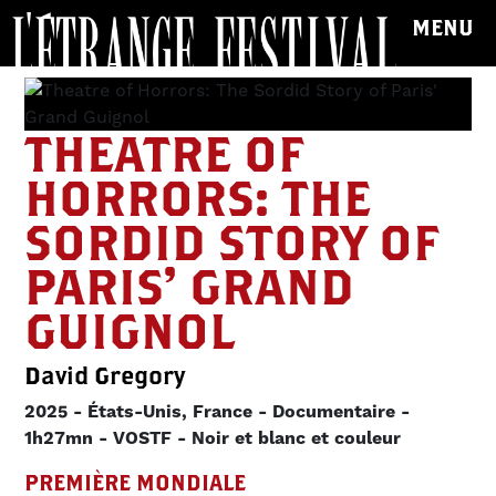
MENU
THEATRE OF
HORRORS: THE
SORDID STORY OF
PARIS' GRAND
GUIGNOL
David Gregory
2025
États-Unis, France
Documentaire
1h27mn
VOSTF
Noir et blanc et couleur
PREMIÈRE MONDIALE