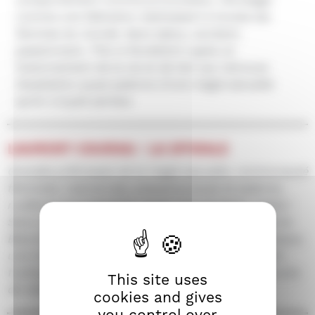
comme une libération s’adressant à toutes les
femmes du monde. Sans tabou, excitant,
passionnant, This Is Rockbitch capte ce
fusionnement de la vie et de l’art qui retrouve
l’exaltation quasi païenne d’une magie sexuelle
qu’on croyait perdue.
LAURENT COURAU / LA SPIRALE
Grandes prêtresses de la magie sexuelle, communauté
féministe, matriarcale, polyamoureuse et païenne,
nudité et pornographie, punk-rock et heavy-metal !
Sans conteste, le film le plus inclusif de cette Carte
Blanche. Plus que le portrait d’un groupe de musique,
une immersion dans une contre-culture où le fist-
fucking et les sécrétions corporelles deviennent acte
This site uses
de résistance.
cookies and gives
you control over