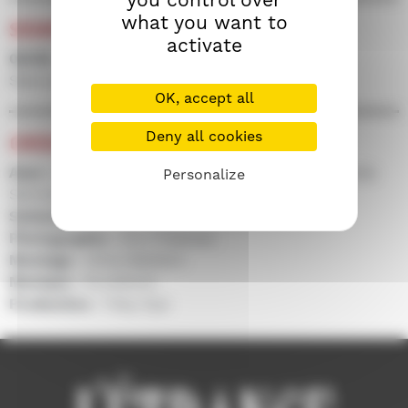
what you want to
SÉANCES
activate
09/09 • 22h15 • Salle 100
Séance présentée par Laurent Courau
OK, accept all
Deny all cookies
CRÉDITS
Avec :
Suna Davi, Nikki Fay, Joanne Heeley, Amanda
Personalize
Skinner, Lisa Willis, Julie Worland...
Scénario :
Norman Hull
Photographie :
Don Freeman
Montage :
Olivia Baldwin
Musique :
Rockbitch
Production :
Toby Dye