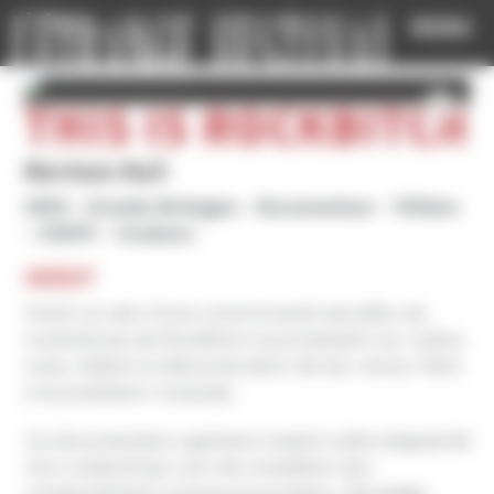
Cookies management panel
MENU
THIS IS ROCKBITCH
Norman Hull
2003
Grande-Bretagne
Documenteur
1h15mn
VOSTF
Couleurs
INÉDIT
Vivant au sein d’une communauté sexuelle, les
musiciennes de Rockbitch se produisent sur scène,
nues, mêlant la démonstration de leur amour libre
à la prestation musicale.
Ce documentaire captivant traduit cette singularité
d’un collectif qui, loin de considérer leur
comportement comme provocateur, l’envisage