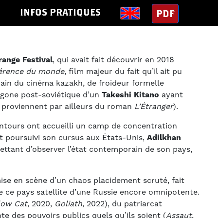
S
INFOS PRATIQUES
PDF
range Festival
, qui avait fait découvrir en 2018
férence du monde
, film majeur du fait qu’il ait pu
rain du cinéma kazakh, de froideur formelle
igone post-soviétique d’un
Takeshi Kitano
ayant
proviennent par ailleurs du roman
L’Étranger
).
ntours ont accueilli un camp de concentration
t poursuivi son cursus aux États-Unis,
Adilkhan
rmettant d’observer l’état contemporain de son pays,
mise en scène d’un chaos placidement scruté, fait
de ce pays satellite d’une Russie encore omnipotente.
low Cat
, 2020,
Goliath
, 2022), du patriarcat
te des pouvoirs publics quels qu’ils soient (
Assaut
,