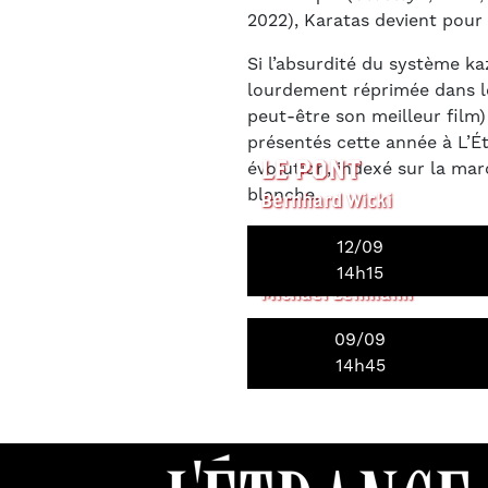
2022), Karatas devient pour
Si l’absurdité du système ka
lourdement réprimée dans l
peut-être son meilleur film)
présentés cette année à L’Ét
LE PONT
évolution, indexé sur la mar
blanche.
Bernhard Wicki
12/09
FATAL GAMES
14h15
Michael Lehmann
09/09
14h45