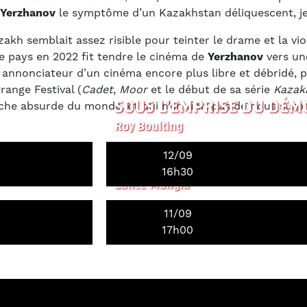
Yerzhanov
le symptôme d’un Kazakhstan déliquescent, jeu
zakh semblait assez risible pour teinter le drame et la vio
e pays en 2022 fit tendre le cinéma de
Yerzhanov
vers une
 annonciateur d’un cinéma encore plus libre et débridé, p
range Festival (
Cadet
,
Moor
et le début de sa série
Kazak
SOUS L'EMPRISE DU DÉM
che absurde du monde, et qui n’en finit pas de nous surpre
Roy Boulting
12/09
SIX-STRING SAMURAI
16h30
Lance Mungia
11/09
INÉDIT
17h00