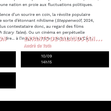
ne nation en proie aux fluctuations politiques.
lence d’un sourire en coin, la révolte populaire
 sorte d’étonnant nihilisme (
Steppenwolf
, 2024,
lus contestataire donc, au regard des films
h Scary Tales
). Ou un cinéma en perpétuelle
ON
ENFANTS DE SALAUDS (ANNULÉ)
ndre... à l’image des films choisis pour sa Carte
André de Toth
10/09
14h15