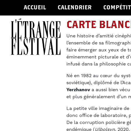
ACCUEIL
CALENDRIER
COMPÉTIT
CARTE BLANC
Une histoire d’amitié cinéph
l’ensemble de sa filmograp
faire émerger aux yeux de t
éminemment picturale et d’u
infusé dans la philosophie 
Né en 1982 au cœur du syst
soviétique), diplômé de l’A
Yerzhanov
a aussi bien vécu 
et plus généralement d’un m
La petite ville imaginaire d
donc office de laboratoire, 
De la corruption policière g
endémique (
Ulbolsyn
, 2020