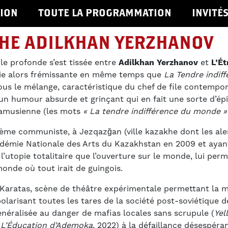
ION
TOUTE LA PROGRAMMATION
INVITÉ
HE ADILKHAN YERZHANOV
ile profonde s’est tissée entre
Adilkhan Yerzhanov
et
L’Ét
hie alors frémissante en même temps que
La Tendre indif
ous le mélange, caractéristique du chef de file contempo
n humour absurde et grinçant qui en fait une sorte d’ép
camusienne (les mots
« La tendre indifférence du monde »
ème communiste, à Jezqazğan (ville kazakhe dont les ale
cadémie Nationale des Arts du Kazakhstan en 2009 et ayan
l’utopie totalitaire que l’ouverture sur le monde, lui pe
onde où tout irait de guingois.
e Karatas, scène de théâtre expérimentale permettant la 
polarisant toutes les tares de la société post-soviétique 
énéralisée au danger de mafias locales sans scrupule (
Yel
,
L’Éducation d’Ademoka
, 2022) à la défaillance désespéran