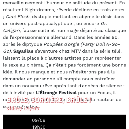
merveilleusement l’humeur de solitude du présent. En
résultent Nightdreams, rêverie déclinée en trois actes
;
Café Flesh
, dystopie mettant en abyme le désir dans
un univers post-apocalyptique ; ou encore
Dr.
Caligari
, fausse suite et hommage déjanté au classique
de l’expressionnisme allemand. Dans les années 90,
après le diptyque
Poupées d’orgie (Party Doll A-Go-
Go)
,
Sayadian
s’aventure chez MTV dans la série télé,
laissant la place à d’autres artistes pour représenter
le sexe au cinéma. Ça n’était pas forcément une bonne
idée. Il nous manque et nous n’hésiterons pas à lui
demander en personne s’il compte nous entraîner
dans un nouveau rêve après tant d’années de silence :
déjà invité par
L’Étrange Festival
pour un Focus, il
BRÛLE, SORCIÈRE, BRÛLE !
nous présente ici une Carte Blanche, à la hauteur de
son imagination.
Sidney Hayers
09/09
UNE FEMME DANS UNE CAGE
19h30