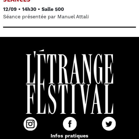
12/09 • 14h30 • Salle 500
Séance présentée par Manuel Attali
Infos pratiques