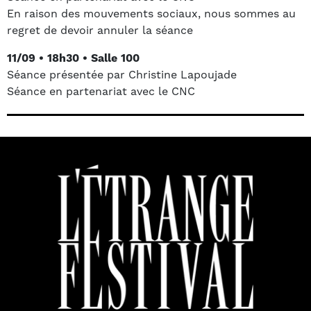
En raison des mouvements sociaux, nous sommes au
regret de devoir annuler la séance
11/09 • 18h30 • Salle 100
Séance présentée par Christine Lapoujade
Séance en partenariat avec le CNC