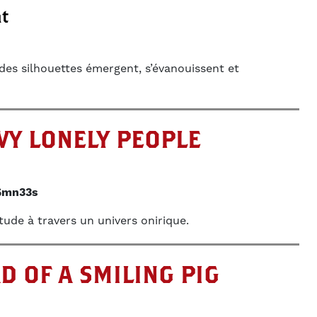
t
des silhouettes émergent, s’évanouissent et
VY LONELY PEOPLE
5mn33s
tude à travers un univers onirique.
D OF A SMILING PIG