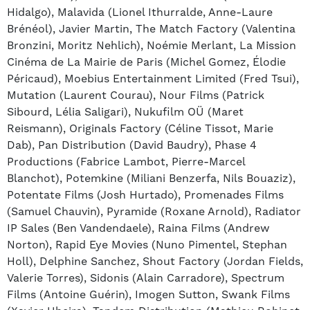
Hidalgo), Malavida (Lionel Ithurralde, Anne-Laure
Brénéol), Javier Martin, The Match Factory (Valentina
Bronzini, Moritz Nehlich), Noémie Merlant, La Mission
Cinéma de La Mairie de Paris (Michel Gomez, Élodie
Péricaud), Moebius Entertainment Limited (Fred Tsui),
Mutation (Laurent Courau), Nour Films (Patrick
Sibourd, Lélia Saligari), Nukufilm OÜ (Maret
Reismann), Originals Factory (Céline Tissot, Marie
Dab), Pan Distribution (David Baudry), Phase 4
Productions (Fabrice Lambot, Pierre-Marcel
Blanchot), Potemkine (Miliani Benzerfa, Nils Bouaziz),
Potentate Films (Josh Hurtado), Promenades Films
(Samuel Chauvin), Pyramide (Roxane Arnold), Radiator
IP Sales (Ben Vandendaele), Raina Films (Andrew
Norton), Rapid Eye Movies (Nuno Pimentel, Stephan
Holl), Delphine Sanchez, Shout Factory (Jordan Fields,
Valerie Torres), Sidonis (Alain Carradore), Spectrum
Films (Antoine Guérin), Imogen Sutton, Swank Films