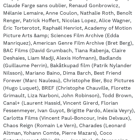
Claude Farge sans oublier, Renaud Gonbrowicz,
Mélanie Lemaire, Anne Coulon, Nathalie Roth, Benoît
Renger, Patrick Hoffert, Nicolas Lopez, Alice Wagner,
Éric Torterotot, Raphaël Henriot, Academy of Motion
Picture Arts &amp; Sciences Film Archive (Edda
Manriquez), American Genre Film Archive (Bret Berg),
BAC Films (David Grumbach, Tiana Rabenja, Claire
Deshaies, Liam Madji, Alexis Hofmann), Badlands
(Guillaume Perrin), Bakåtkupad film (Patrik Nylander
Nilsson), Mariano Baino, Dima Barch, Best Friend
Forever (Marc Nauleau), Christophe Bier, Boz Pictures
(Hugo Luquet), BREF (Christophe Chauville, Florette
Grimault, Liza Narboni, John Robinson), Todd Brown,
Canal+ (Laurent Hassid, Vincent Girerd, Florian
Fessenmeyer, Ivan Guyot, Brigitte Pardo, Alexia Veyry),
Carlotta Films (Vincent Paul-Boncour, Inès Delvaux),
Chaos Reign (Romain Le Vern), Charades (Leonard
Altman, Yohann Comte, Pierre Mazars), Coco