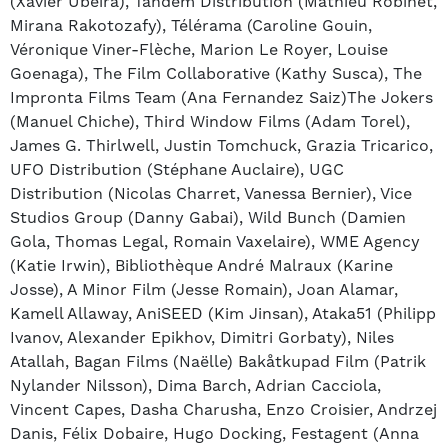
(Xavier Ubeira), Tandem Distribution (Mathieu Robinet,
Mirana Rakotozafy), Télérama (Caroline Gouin,
Véronique Viner-Flèche, Marion Le Royer, Louise
Goenaga), The Film Collaborative (Kathy Susca), The
Impronta Films Team (Ana Fernandez Saiz)The Jokers
(Manuel Chiche), Third Window Films (Adam Torel),
James G. Thirlwell, Justin Tomchuck, Grazia Tricarico,
UFO Distribution (Stéphane Auclaire), UGC
Distribution (Nicolas Charret, Vanessa Bernier), Vice
Studios Group (Danny Gabai), Wild Bunch (Damien
Gola, Thomas Legal, Romain Vaxelaire), WME Agency
(Katie Irwin), Bibliothèque André Malraux (Karine
Josse), A Minor Film (Jesse Romain), Joan Alamar,
Kamell Allaway, AniSEED (Kim Jinsan), Ataka51 (Philipp
Ivanov, Alexander Epikhov, Dimitri Gorbaty), Niles
Atallah, Bagan Films (Naëlle) Bakåtkupad Film (Patrik
Nylander Nilsson), Dima Barch, Adrian Cacciola,
Vincent Capes, Dasha Charusha, Enzo Croisier, Andrzej
Danis, Félix Dobaire, Hugo Docking, Festagent (Anna