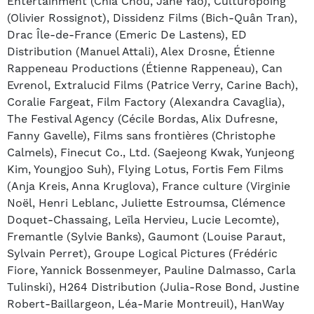
Entertainment (Chia Chou, Jane Yao), Culturopoing
(Olivier Rossignot), Dissidenz Films (Bich-Quân Tran),
Drac Île-de-France (Emeric De Lastens), ED
Distribution (Manuel Attali), Alex Drosne, Étienne
Rappeneau Productions (Étienne Rappeneau), Can
Evrenol, Extralucid Films (Patrice Verry, Carine Bach),
Coralie Fargeat, Film Factory (Alexandra Cavaglia),
The Festival Agency (Cécile Bordas, Alix Dufresne,
Fanny Gavelle), Films sans frontières (Christophe
Calmels), Finecut Co., Ltd. (Saejeong Kwak, Yunjeong
Kim, Youngjoo Suh), Flying Lotus, Fortis Fem Films
(Anja Kreis, Anna Kruglova), France culture (Virginie
Noël, Henri Leblanc, Juliette Estroumsa, Clémence
Doquet-Chassaing, Leïla Hervieu, Lucie Lecomte),
Fremantle (Sylvie Banks), Gaumont (Louise Paraut,
Sylvain Perret), Groupe Logical Pictures (Frédéric
Fiore, Yannick Bossenmeyer, Pauline Dalmasso, Carla
Tulinski), H264 Distribution (Julia-Rose Bond, Justine
Robert-Baillargeon, Léa-Marie Montreuil), HanWay