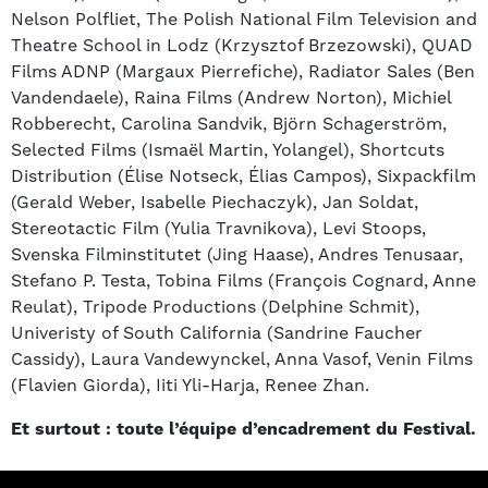
Nelson Polfliet, The Polish National Film Television and
Theatre School in Lodz (Krzysztof Brzezowski), QUAD
Films ADNP (Margaux Pierrefiche), Radiator Sales (Ben
Vandendaele), Raina Films (Andrew Norton), Michiel
Robberecht, Carolina Sandvik, Björn Schagerström,
Selected Films (Ismaël Martin, Yolangel), Shortcuts
Distribution (Élise Notseck, Élias Campos), Sixpackfilm
(Gerald Weber, Isabelle Piechaczyk), Jan Soldat,
Stereotactic Film (Yulia Travnikova), Levi Stoops,
Svenska Filminstitutet (Jing Haase), Andres Tenusaar,
Stefano P. Testa, Tobina Films (François Cognard, Anne
Reulat), Tripode Productions (Delphine Schmit),
Univeristy of South California (Sandrine Faucher
Cassidy), Laura Vandewynckel, Anna Vasof, Venin Films
(Flavien Giorda), Iiti Yli-Harja, Renee Zhan.
Et surtout : toute l’équipe d’encadrement du Festival.