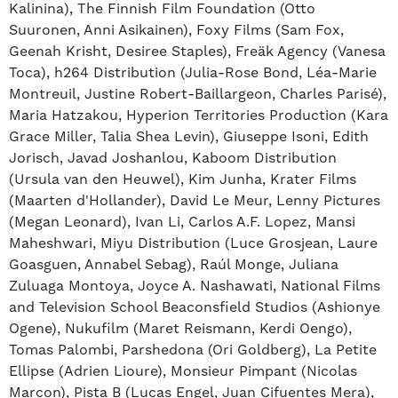
Kalinina), The Finnish Film Foundation (Otto
Suuronen, Anni Asikainen), Foxy Films (Sam Fox,
Geenah Krisht, Desiree Staples), Freäk Agency (Vanesa
Toca), h264 Distribution (Julia-Rose Bond, Léa-Marie
Montreuil, Justine Robert-Baillargeon, Charles Parisé),
Maria Hatzakou, Hyperion Territories Production (Kara
Grace Miller, Talia Shea Levin), Giuseppe Isoni, Edith
Jorisch, Javad Joshanlou, Kaboom Distribution
(Ursula van den Heuwel), Kim Junha, Krater Films
(Maarten d'Hollander), David Le Meur, Lenny Pictures
(Megan Leonard), Ivan Li, Carlos A.F. Lopez, Mansi
Maheshwari, Miyu Distribution (Luce Grosjean, Laure
Goasguen, Annabel Sebag), Raúl Monge, Juliana
Zuluaga Montoya, Joyce A. Nashawati, National Films
and Television School Beaconsfield Studios (Ashionye
Ogene), Nukufilm (Maret Reismann, Kerdi Oengo),
Tomas Palombi, Parshedona (Ori Goldberg), La Petite
Ellipse (Adrien Lioure), Monsieur Pimpant (Nicolas
Marcon), Pista B (Lucas Engel, Juan Cifuentes Mera),