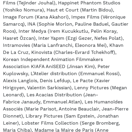
Films (Tejinder Jouhal), Happinet Phantom Studios
(Yoshiko Nomura), Haut et Court (Martin Bidou),
Image Forum (Kana Akahori), Impex Films (Véronique
Samarcq), INA (Sophie Morlon, Pauline Baduel, Gautier
Roos), Inter Medya (Irem Kucukkutlu, Pelin Koray,
Hasret Özcan), Inter Yapım (Ezgi Gezer, Nefes Polat),
Intramovies (Maria Lanfranchi, Eleonora Mei), Khavn
De La Cruz, Kinovista (Charles-Evrard Tchekhoff),
Korean Independent Animation Filmmakers
Association KIAFA AniSEED (Jinsan Kim), Peter
Kuplowsky, L’Atelier distribution (Emmanuel Rossi),
Alexis Langlois, Denis Lefdup, Le Pacte (Xavier
Hirigoyen, Valentin Sarkissian), Lenny Pictures (Megan
Leonard), Les Acacias Distribution (Jean-
Fabrice Janaudy, Emmanuel Atlan), Les Humanoïdes
Associés (Marie Parisot, Antoine Beauclair, Jean-Pierre
Dionnet), Library Pictures (Sam Epstein, Jonathan
Leiner), Lobster Films Collection (Serge Bromberg,
Maria Chiba), Madame la Maire de Paris (Anne