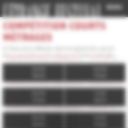
Cookies management panel
MENU
COMPÉTITION COURTS
MÉTRAGES
À l'issue de la diffusion des 6 programmes, seront
décernés le Grand Prix Canal+ et le Prix du Public.
COMPÉTITION COURTS 1 - “IT’S A MATCH!” OU PAS…
02/09
03/09
19h00
17h00
COMPÉTITION COURTS 2 - SURRÉACTIONS EN CHAÎNE
04/09
11/09
17h00
16h15
COMPÉTITION COURTS 3 - 100% MONDES ANIMÉS, ESPRITS DÉRANGÉS
06/09
12/09
19h00
17h00