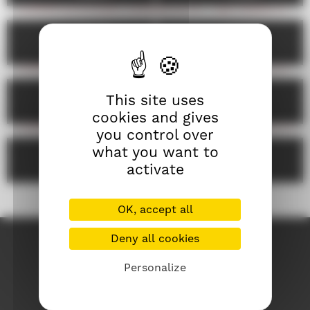
COMPÉTITION COURTS 4 - LA CHASSE EST OUVERTE
05/09
10/09
20h00
16h45
COMPÉTITION COURTS 5 - CORPS EN CHANTIER
12/09
03/09
04/09
13h15
This site uses
19h15
21h30
cookies and gives
COMPÉTITION COURTS 6 - LE BESTIAIRE HUMAIN
you control over
what you want to
05/09
09/09
activate
17h45
17h45
OK, accept all
Deny all cookies
Personalize