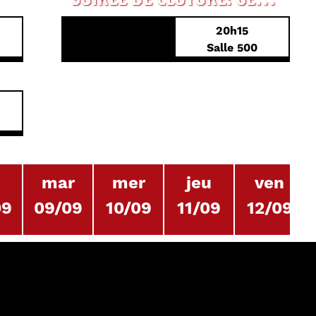
20h15
PREMIÈRE MONDIALE
Salle 500
n
mar
mer
jeu
ven
09
09/09
10/09
11/09
12/09