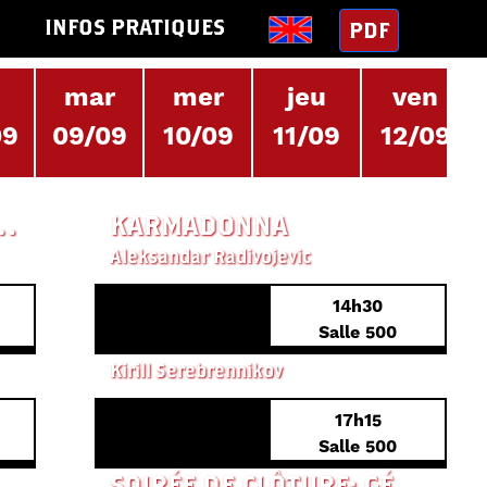
S
INFOS PRATIQUES
PDF
n
mar
mer
jeu
ven
09
09/09
10/09
11/09
12/09
 HOLE TRUTH AND NOTHING BUTT
KARMADONNA
Aleksandar Radivojevic
14h30
PREMIÈRE EUROPÉENNE
Salle 500
LA DISPARITION DE JOSEF MENGELE
Kirill Serebrennikov
17h15
AVANT-PREMIÈRE
Salle 500
SOIRÉE DE CLÔTURE: GÉRALD LE CONQUÉRANT