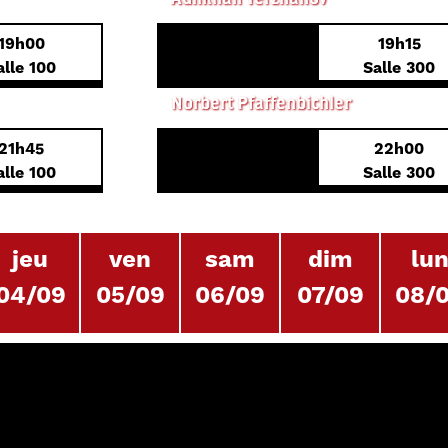
19h00
19h15
PREMIÈRE EUROPÉENNE
alle 100
Salle 300
2551.03 – THE END
Norbert Pfaffenbichler
21h45
22h00
PREMIÈRE FRANÇAISE
alle 100
Salle 300
jeu
ven
sam
dim
lu
04/09
05/09
06/09
07/09
08/