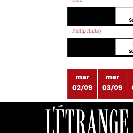
PREMIÈRE EUROPÉENNE
S
L'ENFANT MIROIR
Philip Ridley
S
mar
mer
02/09
03/09