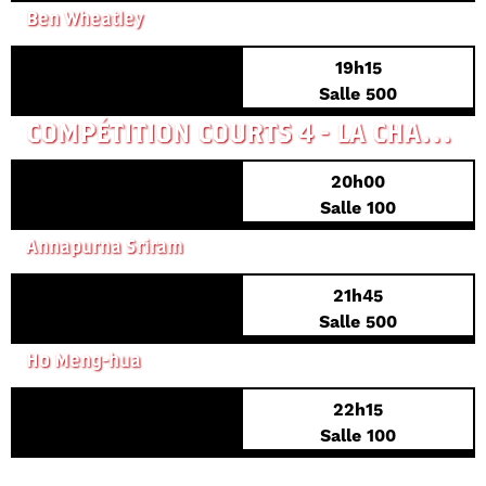
Ben Wheatley
19h15
PREMIÈRE EUROPÉENNE
Salle 500
COMPÉTITION COURTS 4 - LA CHASSE EST OUVERTE
20h00
Salle 100
FUCKTOYS
Annapurna Sriram
21h45
PREMIÈRE FRANÇAISE
Salle 500
THE OILY MANIAC
Ho Meng-hua
22h15
INÉDIT
Salle 100