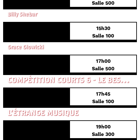
Salle 500
MONK IN PIECES
Billy Shebar
15h30
PREMIÈRE FRANÇAISE
Salle 100
DEAD LOVER
Grace Glowicki
17h00
PREMIÈRE FRANÇAISE
Salle 500
COMPÉTITION COURTS 6 - LE BESTIAIRE HUMAIN
17h45
Salle 100
L'ÉTRANGE MUSIQUE
19h00
CRÉATION MONDIALE
Salle 300
BULK